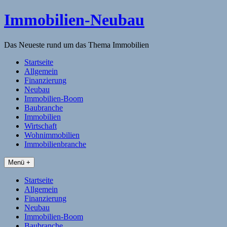
Skip
Immobilien-Neubau
to
content
Das Neueste rund um das Thema Immobilien
Startseite
Allgemein
Finanzierung
Neubau
Immobilien-Boom
Baubranche
Immobilien
Wirtschaft
Wohnimmobilien
Immobilienbranche
Menü +
Startseite
Allgemein
Finanzierung
Neubau
Immobilien-Boom
Baubranche