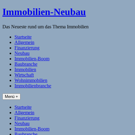
Skip
Immobilien-Neubau
to
content
Das Neueste rund um das Thema Immobilien
Startseite
Allgemein
Finanzierung
Neubau
Immobilien-Boom
Baubranche
Immobilien
Wirtschaft
Wohnimmobilien
Immobilienbranche
Menü +
Startseite
Allgemein
Finanzierung
Neubau
Immobilien-Boom
Baubranche