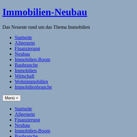
Skip
Immobilien-Neubau
to
content
Das Neueste rund um das Thema Immobilien
Startseite
Allgemein
Finanzierung
Neubau
Immobilien-Boom
Baubranche
Immobilien
Wirtschaft
Wohnimmobilien
Immobilienbranche
Menü +
Startseite
Allgemein
Finanzierung
Neubau
Immobilien-Boom
Baubranche