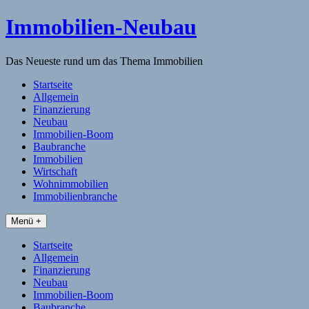
Skip
Immobilien-Neubau
to
content
Das Neueste rund um das Thema Immobilien
Startseite
Allgemein
Finanzierung
Neubau
Immobilien-Boom
Baubranche
Immobilien
Wirtschaft
Wohnimmobilien
Immobilienbranche
Menü +
Startseite
Allgemein
Finanzierung
Neubau
Immobilien-Boom
Baubranche