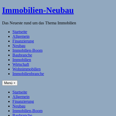
Skip
Immobilien-Neubau
to
content
Das Neueste rund um das Thema Immobilien
Startseite
Allgemein
Finanzierung
Neubau
Immobilien-Boom
Baubranche
Immobilien
Wirtschaft
Wohnimmobilien
Immobilienbranche
Menü +
Startseite
Allgemein
Finanzierung
Neubau
Immobilien-Boom
Baubranche