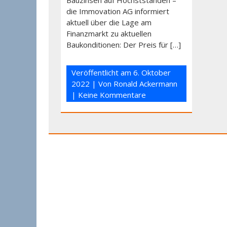
Bauzinsen auf Höchstständen –
die Immovation AG informiert
aktuell über die Lage am
Finanzmarkt zu aktuellen
Baukonditionen: Der Preis für […]
Veröffentlicht am
6. Oktober
2022
| Von
Ronald Ackermann
|
Keine Kommentare