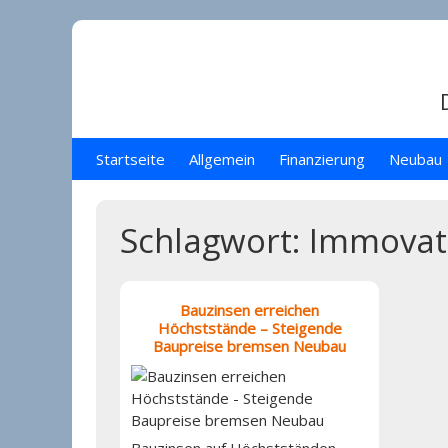
Skip
to
content
Startseite
Allgemein
Finanzierung
Neubau
Schlagwort:
Immovat
Bauzinsen erreichen
Höchststände – Steigende
Baupreise bremsen Neubau