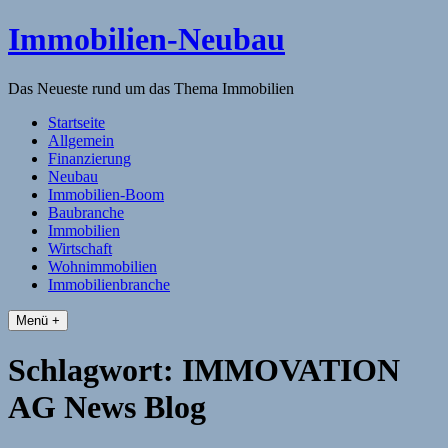
Skip
Immobilien-Neubau
to
content
Das Neueste rund um das Thema Immobilien
Startseite
Allgemein
Finanzierung
Neubau
Immobilien-Boom
Baubranche
Immobilien
Wirtschaft
Wohnimmobilien
Immobilienbranche
Menü +
Schlagwort:
IMMOVATION
AG News Blog