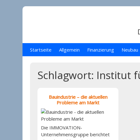
Skip
to
content
Startseite
Allgemein
Finanzierung
Neubau
Schlagwort:
Institut
Bauindustrie – die aktuellen
Probleme am Markt
Die IMMOVATION-
Unternehmensgruppe berichtet