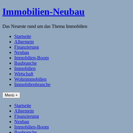
Skip
Immobilien-Neubau
to
content
Das Neueste rund um das Thema Immobilien
Startseite
Allgemein
Finanzierung
Neubau
Immobilien-Boom
Baubranche
Immobilien
Wirtschaft
Wohnimmobilien
Immobilienbranche
Menü +
Startseite
Allgemein
Finanzierung
Neubau
Immobilien-Boom
Baubranche