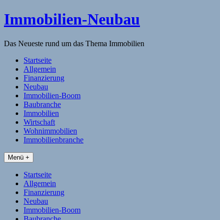
Skip
Immobilien-Neubau
to
content
Das Neueste rund um das Thema Immobilien
Startseite
Allgemein
Finanzierung
Neubau
Immobilien-Boom
Baubranche
Immobilien
Wirtschaft
Wohnimmobilien
Immobilienbranche
Menü +
Startseite
Allgemein
Finanzierung
Neubau
Immobilien-Boom
Baubranche