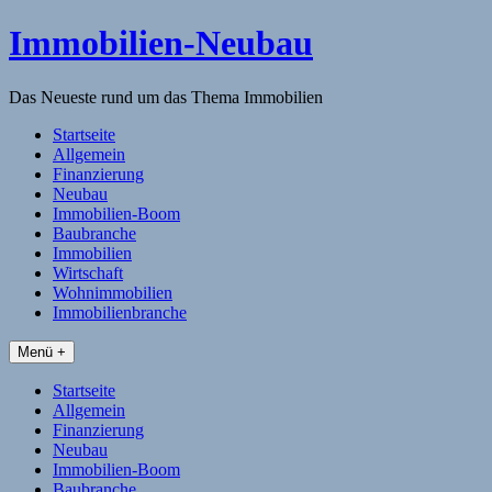
Skip
Immobilien-Neubau
to
content
Das Neueste rund um das Thema Immobilien
Startseite
Allgemein
Finanzierung
Neubau
Immobilien-Boom
Baubranche
Immobilien
Wirtschaft
Wohnimmobilien
Immobilienbranche
Menü +
Startseite
Allgemein
Finanzierung
Neubau
Immobilien-Boom
Baubranche