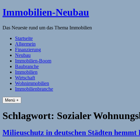
Skip
Immobilien-Neubau
to
content
Das Neueste rund um das Thema Immobilien
Startseite
Allgemein
Finanzierung
Neubau
Immobilien-Boom
Baubranche
Immobilien
Wirtschaft
Wohnimmobilien
Immobilienbranche
Menü +
Schlagwort:
Sozialer Wohnung
Milieuschutz in deutschen Städten hemmt