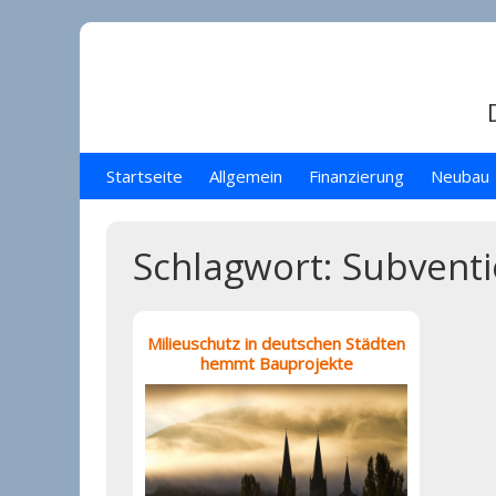
Skip
to
content
Startseite
Allgemein
Finanzierung
Neubau
Schlagwort:
Subvent
Milieuschutz in deutschen Städten
hemmt Bauprojekte