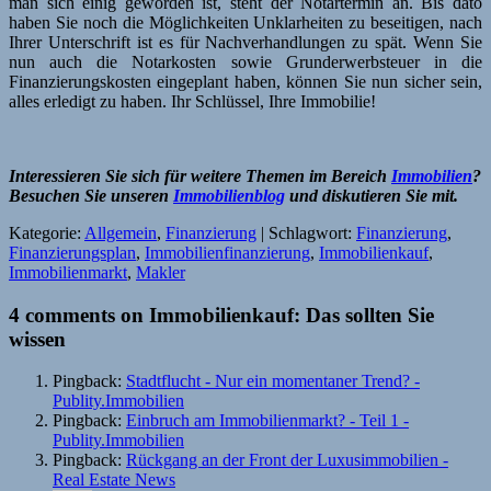
man sich einig geworden ist, steht der Notartermin an. Bis dato
haben Sie noch die Möglichkeiten Unklarheiten zu beseitigen, nach
Ihrer Unterschrift ist es für Nachverhandlungen zu spät. Wenn Sie
nun auch die Notarkosten sowie Grunderwerbsteuer in die
Finanzierungskosten eingeplant haben, können Sie nun sicher sein,
alles erledigt zu haben. Ihr Schlüssel, Ihre Immobilie!
Interessieren Sie sich für weitere Themen im Bereich
Immobilien
?
Besuchen Sie unseren
Immobilienblog
und diskutieren Sie mit.
Kategorie:
Allgemein
,
Finanzierung
| Schlagwort:
Finanzierung
,
Finanzierungsplan
,
Immobilienfinanzierung
,
Immobilienkauf
,
Immobilienmarkt
,
Makler
4 comments on Immobilienkauf: Das sollten Sie
wissen
Pingback:
Stadtflucht - Nur ein momentaner Trend? -
Publity.Immobilien
Pingback:
Einbruch am Immobilienmarkt? - Teil 1 -
Publity.Immobilien
Pingback:
Rückgang an der Front der Luxusimmobilien -
Real Estate News