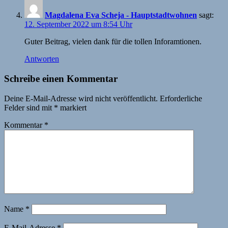
Magdalena Eva Scheja - Hauptstadtwohnen
sagt:
12. September 2022 um 8:54 Uhr
Guter Beitrag, vielen dank für die tollen Inforamtionen.
Antworten
Schreibe einen Kommentar
Deine E-Mail-Adresse wird nicht veröffentlicht.
Erforderliche
Felder sind mit
*
markiert
Kommentar
*
Name
*
E-Mail-Adresse
*