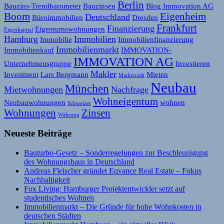
Berlin
Bauzins-Trendbarometer
Bauzinsen
Blog Immovation AG
Boom
Eigenheim
Deutschland
Büroimmobilien
Dresden
Frankfurt
Finanzierung
Eigentumswohnungen
Eigenkapital
Hamburg
Immobilien
Immobilie
Immobilienfinanzierung
Immobilienmarkt
Immobilienkauf
IMMOVATION-
IMMOVATION AG
Unternehmensgruppe
Investieren
Makler
Investment
Lars Bergmann
Mieten
Marktcrash
Neubau
München
Mietwohnungen
Nachfrage
Wohneigentum
Neubauwohnungen
wohnen
Schweizer
Wohnungen
Zinsen
Währung
Neueste Beiträge
Bauturbo-Gesetz – Sonderregelungen zur Beschleunigung
des Wohnungsbaus in Deutschland
Andreas Fleischer gründet Eqvance Real Estate – Fokus
Nachhaltigkeit
Fox Living: Hamburger Projektentwickler setzt auf
studentisches Wohnen
Immobilienmarkt – Die Gründe für hohe Wohnkosten in
deutschen Städten