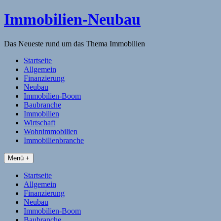
Skip
Immobilien-Neubau
to
content
Das Neueste rund um das Thema Immobilien
Startseite
Allgemein
Finanzierung
Neubau
Immobilien-Boom
Baubranche
Immobilien
Wirtschaft
Wohnimmobilien
Immobilienbranche
Menü +
Startseite
Allgemein
Finanzierung
Neubau
Immobilien-Boom
Baubranche