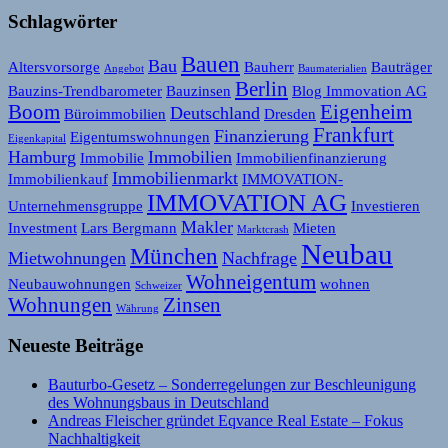
Schlagwörter
Bauen
Bau
Altersvorsorge
Bauherr
Bauträger
Angebot
Baumaterialien
Berlin
Bauzins-Trendbarometer
Bauzinsen
Blog Immovation AG
Boom
Eigenheim
Deutschland
Büroimmobilien
Dresden
Frankfurt
Finanzierung
Eigentumswohnungen
Eigenkapital
Hamburg
Immobilien
Immobilie
Immobilienfinanzierung
Immobilienmarkt
Immobilienkauf
IMMOVATION-
IMMOVATION AG
Unternehmensgruppe
Investieren
Makler
Investment
Lars Bergmann
Mieten
Marktcrash
Neubau
München
Mietwohnungen
Nachfrage
Wohneigentum
Neubauwohnungen
wohnen
Schweizer
Wohnungen
Zinsen
Währung
Neueste Beiträge
Bauturbo-Gesetz – Sonderregelungen zur Beschleunigung
des Wohnungsbaus in Deutschland
Andreas Fleischer gründet Eqvance Real Estate – Fokus
Nachhaltigkeit