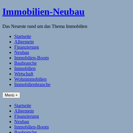
Skip
Immobilien-Neubau
to
content
Das Neueste rund um das Thema Immobilien
Startseite
Allgemein
Finanzierung
Neubau
Immobilien-Boom
Baubranche
Immobilien
Wirtschaft
Wohnimmobilien
Immobilienbranche
Menü +
Startseite
Allgemein
Finanzierung
Neubau
Immobilien-Boom
Baubranche