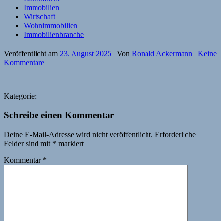
Immobilien
Wirtschaft
Wohnimmobilien
Immobilienbranche
Veröffentlicht am
23. August 2025
| Von
Ronald Ackermann
|
Keine
Kommentare
Kategorie:
Schreibe einen Kommentar
Deine E-Mail-Adresse wird nicht veröffentlicht.
Erforderliche
Felder sind mit
*
markiert
Kommentar
*